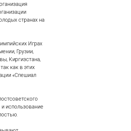
рганизация
рганизации
олодых странах на
лимпийских Играх
ении, Грузии,
вы, Киргизстана,
так как в этих
зации «Спешиал
постсоветского
е и использование
лостью.
азывают