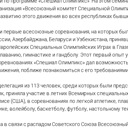
 по программе «Спешиал Олимпикс». На этом семин
анизация «Всесоюзный комитет Специальной Олимпи
развитию этого движения во всех республиках бывш
ли первые всесоюзные соревнования, на которых бы
сии, Азербайджана, Беларуси и Узбекистана, приняв
Европейских Специальных Олимпийских Играх в Глаз
плаванию, гимнастике и гандболу. Этот первый опыт у
ревнованиях «Спешиал Олимпикс» дал возможность
вижения, поближе познакомиться с его требованиями
делегация из 113 человек, среди которых были пред
к, приняла участие в летних Всемирных специальны
исе (США), в соревнованиях по легкой атлетике, пла
ике, волейболу, баскетболу, футболу, настольному тен
да в связи с распадом Советского Союза Всесоюзны