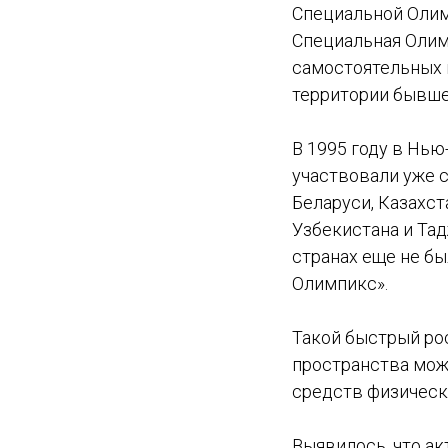
Специальной Олим
Специальная Олим
самостоятельных 
территории бывше
В 1995 году в Нь
участвовали уже 
Беларуси, Казахст
Узбекистана и Тад
странах еще не б
Олимпикс».
Такой быстрый ро
пространства може
средств физическ
Выявилось, что а