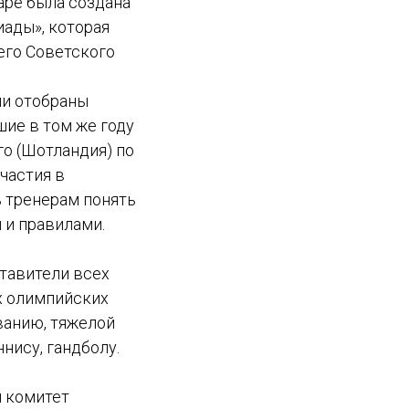
аре была создана
ады», которая
его Советского
ли отобраны
шие в том же году
го (Шотландия) по
частия в
 тренерам понять
 и правилами.
ставители всех
х олимпийских
ванию, тяжелой
нису, гандболу.
й комитет