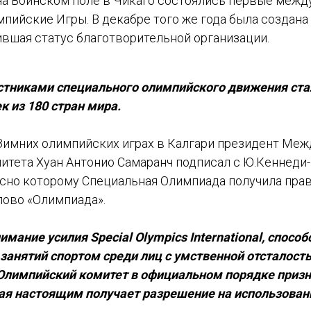
 на Воинском поле в Чикаго состоялись первые меж
пийские Игры. В декабре того же года была создана
ившая статус благотворительной организации.
астниками специального олимпийского движения ста
 из 180 стран мира.
V Зимних олимпийских играх в Калгари президент Ме
итета Хуан Антонио Самаранч подписал с Ю.Кеннед
асно которому Специальная Олимпиада получила пра
лово «Олимпиада».
имание усилия Special Olympics International, спос
занятий спортом среди лиц с умственной отсталост
лимпийский комитет в официальном порядке приз
ая настоящим получает разрешение на использова