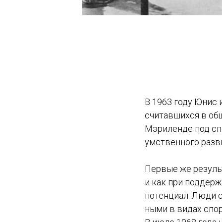
В 1963 году Юнис
считавшихся в об
Мэриленде под сп
умственного разви
Первые же резуль
и как при поддер
потенциал. Люди с
ными в видах спор