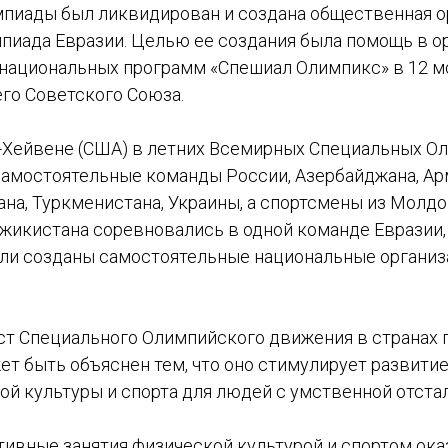
пиады был ликвидирован и создана общественная о
пиада Евразии. Целью ее создания была помощь в о
национальных программ «Спешиал Олимпикс» в 12 м
го Советского Союза.
ю-Хейвене (США) в летних Всемирных Специальных О
самостоятельные команды России, Азербайджана, Арм
ана, Туркменистана, Украины, а спортсмены из Молдо
жикистана соревновались в одной команде Евразии, 
ыли созданы самостоятельные национальные органи
ст Специального Олимпийского движения в странах 
т быть объяснен тем, что оно стимулирует развити
ой культуры и спорта для людей с умственной отста
ктивные занятия физической культурой и спортом ок