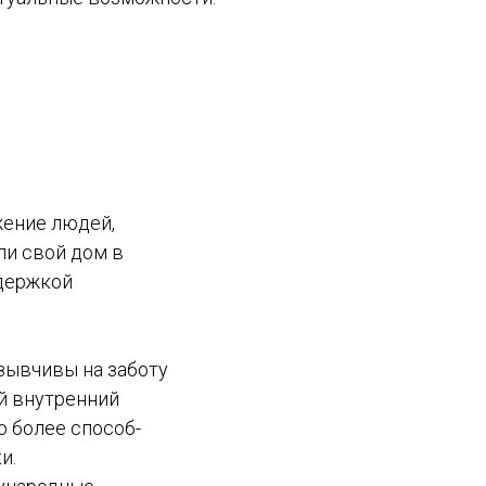
жение людей,
ли свой дом в
адержкой
зывчивы на заботу
й внутренний
о более способ-
и.