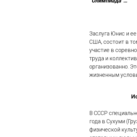
“Олимпиада”…
Заслуга Юнис и е
США, состоит в то
участие в соревн
труда и коллектив
организованно. Э
жизненным услови
И
В СССР специальн
года в Сухуми (Г
физической культ