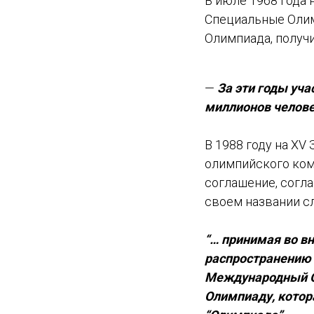
В июле 1968 года
Специальные Олим
Олимпиада, получ
—
За эти годы уч
миллионов человек
В 1988 году на X
олимпийского ком
соглашение, согл
своем названии с
“… принимая во вн
распространению 
Международный О
Олимпиаду, котор