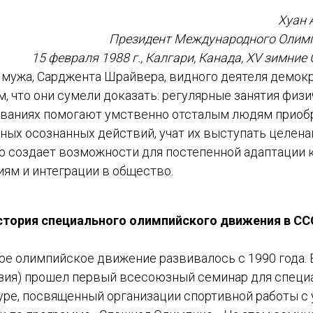
Хуан 
Президент Международного Олимп
15 февраля 1988 г., Калгари, Канада, XV зимни
е мужа, Сарджента Шрайвера, видного деятеля демок
м, что они сумели доказать: регулярные занятия физи
ованиях помогают умственно отсталым людям приоб
ных осознанных действий, учат их выступать целен
то создает возможности для постепенной адаптации 
ям и интеграции в общество.
стория специального олимпийского движения в СС
ое олимпийское движение развивалось с 1990 года. 
рузия) прошел первый всесоюзный семинар для специ
уре, посвященный организации спортивной работы с