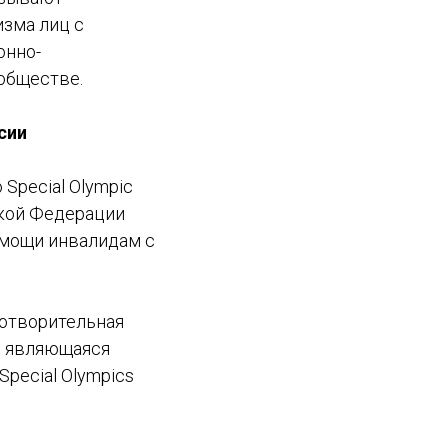
зма лиц с
онно-
обществе.
сии
Special Olympic
ской Федерации
омощи инвалидам с
отворительная
, являющаяся
pecial Olympics