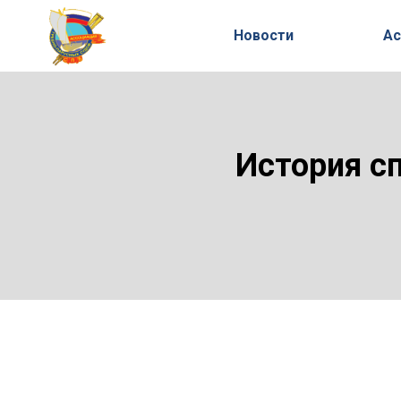
Новости
Ас
История с