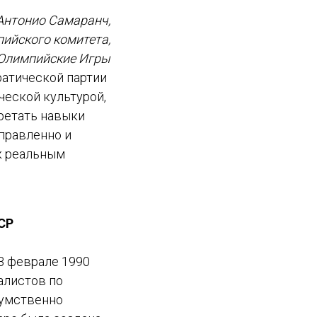
Антонио Самаранч,
ийского комитета,
е Олимпийские Игры
ратической партии
ческой культурой,
ретать навыки
аправленно и
к реальным
СР
В феврале 1990
алистов по
 умственно