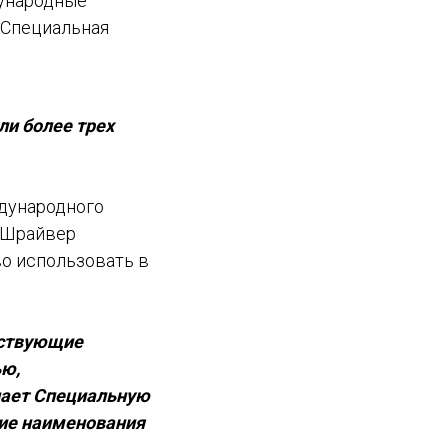
дународные
 Специальная
ли более трех
ждународного
и-Шрайвер
во использовать в
обствующие
ью,
нает Специальную
ние наименования