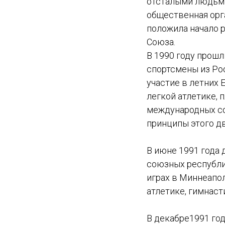
отсталыми людьми
общественная орг
положила начало 
Союза.
В 1990 году прош
спортсмены из Рос
участие в летних 
легкой атлетике, 
международных со
принципы этого д
В июне 1991 года 
союзных республи
играх в Миннеапол
атлетике, гимнаст
В декабре1991 го